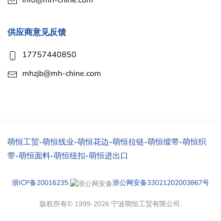
info@mh-chine.com
供应商意见反馈
17757440850
mhzjb@mh-chine.com
萌恒工贸
-
萌恒线业
-
萌恒花边
-
萌恒拉链
-
萌恒缎带
-
萌恒织
带
-
萌恒面料
-
萌恒纽扣
-
萌恒进出口
浙ICP备20016235
浙公网安备33021202003867号
版权所有© 1999-2026 宁波萌恒工贸有限公司.