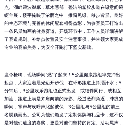
点。湖畔碧波粼粼，草木葱郁，整洁的塑胶步道在绿意间蜿
蜒伸展，楼宇掩映于浓荫之中，推窗见绿、移步皆景。良好
的生态环境与完善的休闲配套相得益彰，为参赛员工打造出
一条风景如画的健身赛道。开场环节中，工作人员详细讲解
了赛道规则、补给点位置及安全注意事项，并带领大家完成
专业的赛前热身，为安全开跑打下坚实基础。
发令枪响，现场瞬间“燃”了起来！5公里健康跑组率先冲出
起点，大家迎着晨光迈开步伐，在环形跑道上挥洒汗水；5
分钟后，3公里欢乐跑组也正式出发，或结伴同行、或相互
加油，跑道上满是并肩向前的身影。经过激烈角逐，冲线的
瞬间，掌声与欢呼声此起彼伏，3公里组与5公里组的前三
名脱颖而出。公司为他们颁发了定制奖牌与礼品卡，这不仅
是对他们速度的嘉奖，更是对他们坚持的肯定。活动尾声，